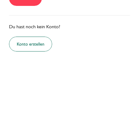
Du hast noch kein Konto?
SHARE
INSPIRE
PIONEER
Konto erstellen
Werde Teil der
Hospitality
Community
Teile Tipps und Insights mit anderen und