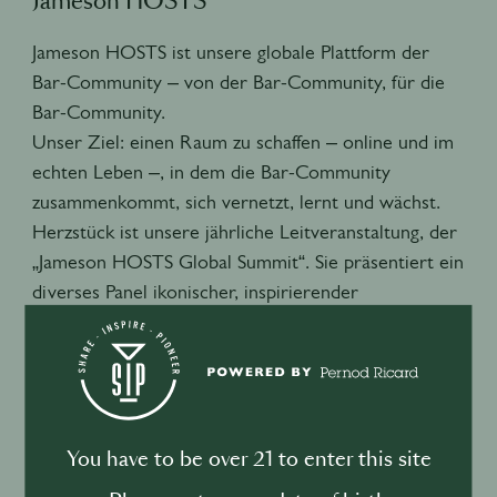
Jameson HOSTS
Jameson HOSTS ist unsere globale Plattform der
Bar-Community – von der Bar-Community, für die
Bar-Community.
Unser Ziel: einen Raum zu schaffen – online und im
echten Leben –, in dem die Bar-Community
zusammenkommt, sich vernetzt, lernt und wächst.
Herzstück ist unsere jährliche Leitveranstaltung, der
„Jameson HOSTS Global Summit“. Sie präsentiert ein
diverses Panel ikonischer, inspirierender
Sprecher*innen und deckt ein breites
Themenspektrum ab: hinter, an und jenseits der Bar
– flankiert vom Besten, was irische Kultur und
Hospitality zu bieten haben.
Wenn du teilnehmen möchtest, kannst du dir den
You have to be over 21 to enter this site
Zugang über den Wettbewerb „Jameson Black Barrel