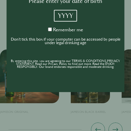
Bartender Series“ sichern.
Please enter your date of birth
Mehr erfahren? Besuche unten den „Jameson HOSTS
YYYY
Hub“
Remember
Remember me
Jameson HOSTS
me
Don't tick this box if your computer can be accessed by people
under legal drinking age
By entering this site, you are agreeing to our TERMS & CONDITIONS,PRIVACY
STATEMENT. Read our Privacy Policy to find out more. Read the ENJOY
RESPONSIBLY. Our brand endorses responsible and moderate drinking.
JAMESON ORIGINAL
JAMESON BLACK BARREL
JAMES