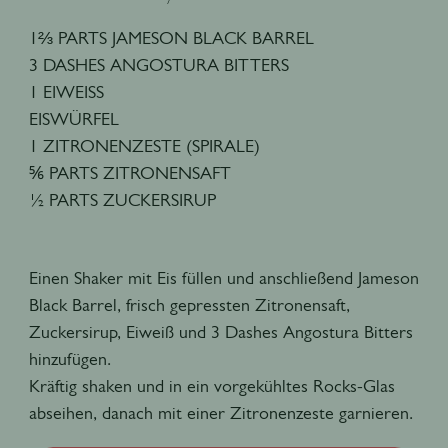
1⅔ PARTS JAMESON BLACK BARREL
3 DASHES ANGOSTURA BITTERS
1 EIWEISS
EISWÜRFEL
1 ZITRONENZESTE (SPIRALE)
⅚ PARTS ZITRONENSAFT
½ PARTS ZUCKERSIRUP
Einen Shaker mit Eis füllen und anschließend Jameson
Black Barrel, frisch gepressten Zitronensaft,
Zuckersirup, Eiweiß und 3 Dashes Angostura Bitters
hinzufügen.
Kräftig shaken und in ein vorgekühltes Rocks-Glas
abseihen, danach mit einer Zitronenzeste garnieren.