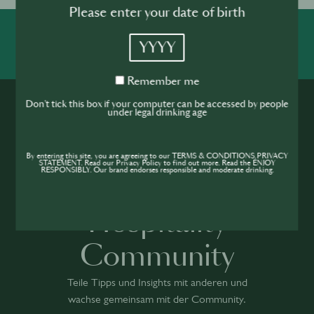
Please enter your date of birth
YYYY
SHARE
INSPIRE
PIONEER
Remember
Remember me
me
Don't tick this box if your computer can be accessed by people
under legal drinking age
By entering this site, you are agreeing to our TERMS & CONDITIONS,PRIVACY
STATEMENT. Read our Privacy Policy to find out more. Read the ENJOY
RESPONSIBLY. Our brand endorses responsible and moderate drinking.
Werde Teil der
Hospitality
Community
Teile Tipps und Insights mit anderen und
wachse gemeinsam mit der Community.