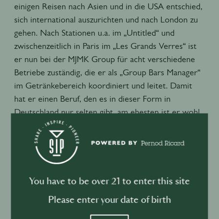
einigen Reisen nach Asien und in die USA entschied,
sich international auszurichten und nach London zu
gehen. Nach Stationen u.a. im „Untitled“ und
zwischenzeitlich in Paris im „Les Grands Verres“ ist
er nun bei der MJMK Group für acht verschiedene
Betriebe zuständig, die er als „Group Bars Manager“
im Getränkebereich koordiniert und leitet. Damit
hat er einen Beruf, den es in dieser Form in
Deutschland nur selten gibt, am ehesten ist er wohl
noch mit einem F&B-Manager in großen Hotelketten
vergleichbar.
Wie sieht seine Arbeit aus? Was unterscheidet sie
von einem Bartender oder Barchef? Welche Vorteile
You have to be over 21 to enter this site
bringt es mit sich, wenn man systematisch an das
Please enter your date of birth
Thema Bars herangeht - und welche
Herausforderungen? Wie unterscheiden sich