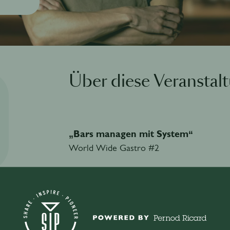
Über diese Veranstal
„Bars managen mit System“
World Wide Gastro #2
Virtual Talk mit Matthias Ingelmann
Matthias Ingelmann gehört zu den wenigen 
langer Zeit im Ausland arbeiten: Er began