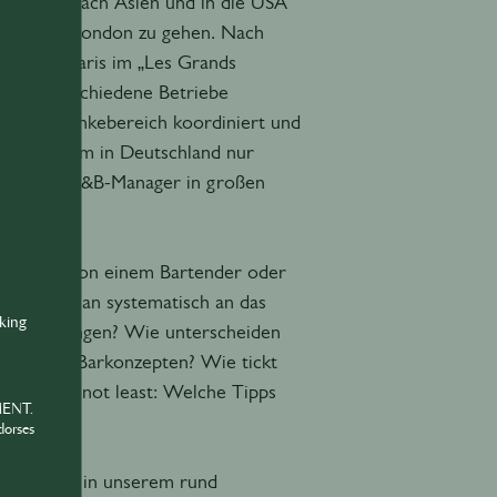
n Reisen nach Asien und in die USA
n und nach London zu gehen. Nach
itlich in Paris im „Les Grands
 acht verschiedene Betriebe
“ im Getränkebereich koordiniert und
n dieser Form in Deutschland nur
 mit einem F&B-Manager in großen
eidet sie von einem Bartender oder
ch, wenn man systematisch an das
nking
usforderungen? Wie unterscheiden
von reinen Barkonzepten? Wie tickt
last but not least: Welche Tipps
MENT.
 wollen?
dorses
en gibt es in unserem rund