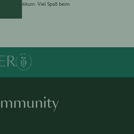
us dem Publikum. Viel Spaß beim
ER
Community