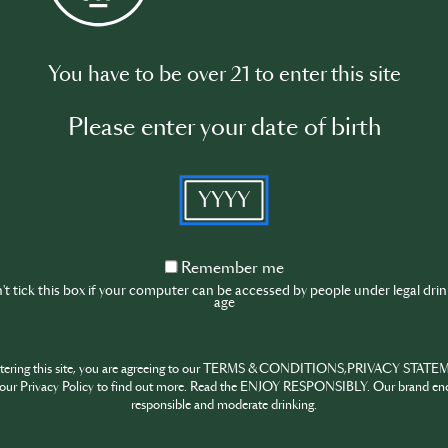
bevor er vor rund zehn Jahren nach einige
entschied, sich international auszurichte
Stationen u.a. im „Untitled“ und zwischenze
You have to be over 21 to enter this site
Verres“ ist er nun bei der MJMK Group für
zuständig, die er als „Group Bars Manager
Please enter your date of birth
leitet. Damit hat er einen Beruf, den es i
selten gibt, am ehesten ist er wohl noch
Hotelketten vergleichbar.
YYYY
Wie sieht seine Arbeit aus? Was untersch
Remember
Barchef? Welche Vorteile bringt es mit si
Remember me
me
t tick this box if your computer can be accessed by people under legal dri
Thema Bars herangeht - und welche Hera
age
sich Restaurant-Bars, wie er sie managt, 
Londons Gastronomie der Gegenwart? Und 
ntering this site, you are agreeing to our TERMS & CONDITIONS,PRIVACY STATE
hat er für alle, die auch ins Ausland gehen
our Privacy Policy to find out more. Read the ENJOY RESPONSIBLY. Our brand en
responsible and moderate drinking.
Viele Fragen und viele spannende Antwort