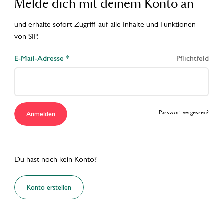
Melde dich mit deinem Konto an
und erhalte sofort Zugriff auf alle Inhalte und Funktionen
von SIP.
E-Mail-Adresse *
SHARE
INSPIRE
PIONEER
Pflichtfeld
Passwort vergessen?
Anmelden
Werde Teil der
Du hast noch kein Konto?
Hospitality
Konto erstellen
Community