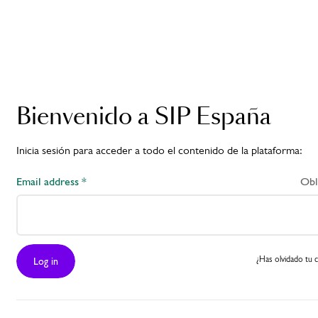
Preguntas frecuentes
Lee las preguntas frecuentes
Bienvenido a SIP España
Inicia sesión para acceder a todo el contenido de la plataforma:​
Sigue a SIP
Email address *
Obl
Supernova en
@sip_global y
etiquétanos con
¿Has olvidado tu 
Log in
#SIPSupernova