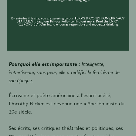
By entering this site, you are agreeing to our TERMS & CONDITIONS,PRIVACY
STATEMENT. Read our Privacy Policy to find out more. Read the ENJOY
RESPONSIBLY. Our brand endorses responsible and moderate drinking.
DOROTHY PARKER ET LA POPULARISATION DU MARTINI/WHISKY SOUR
Pourquoi elle est importante :
Intelligente,
impertinente, sans peur, elle a redéfini le féminisme de
son époque.
Écrivaine et poète américaine à l'esprit acéré,
Dorothy Parker est devenue une icône féministe du
20e siècle.
Ses écrits, ses critiques théâtrales et politiques, ses