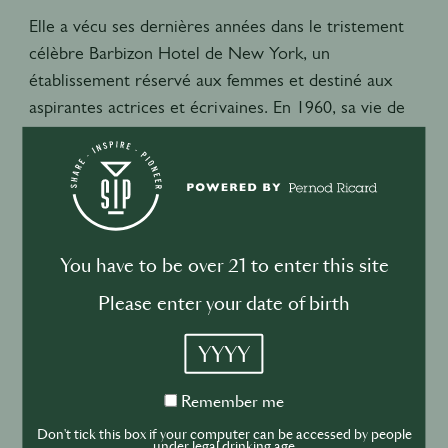
Elle a vécu ses dernières années dans le tristement
célèbre Barbizon Hotel de New York, un
établissement réservé aux femmes et destiné aux
aspirantes actrices et écrivaines. En 1960, sa vie de
survivante et d'industrielle a été commémorée à
jamais dans le spectacle et le film de Broadway "The
Unsinkable Molly Brown".
You have to be over 21 to enter this site
Please enter your date of birth
YYYY
Remember
Remember me
me
Don't tick this box if your computer can be accessed by people
under legal drinking age