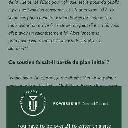
de la ville ou de l'État pour voir quel est le pouls du public.
Il y a une évolution constante, et il faut environ 10 à 15
semaines pour connaître les tendances de chaque lieu,
mais quand on arrive à ce stade, on peut dire : "Hé, vous
allez avoir un ralentissement ici. Alors lançons la
promotion juste avant et essayons de stabiliser la
situation"."
Ce soutien faisait-il partie du plan initial ?
"Nooooooon. Au départ, je me disais : "On va se pointer
avec un micro et le faire." On fait ça depuis 18 ans, mais
je me lasse facilement, alors j'ai commencé à approfondir
le sujet."
Ça a l'air intense...
You have to be over 21 to enter this site