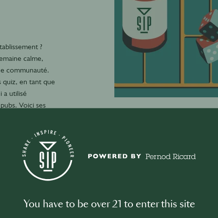
tablissement ?
semaine calme,
 une communauté.
 quiz, en tant que
a utilisé
pubs. Voici ses
You have to be over 21 to enter this site
 SIP Original Content