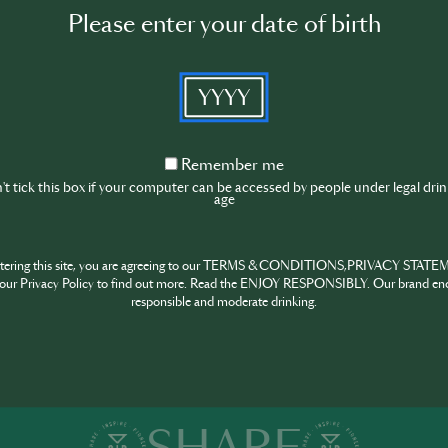
Please enter your date of birth
YYYY
Drinks
Mindfulness
Culture
Indus
Remember
Remember me
me
t tick this box if your computer can be accessed by people under legal dri
age
ntering this site, you are agreeing to our TERMS & CONDITIONS,PRIVACY STATE
our Privacy Policy to find out more. Read the ENJOY RESPONSIBLY. Our brand en
responsible and moderate drinking.
utes les fonctions !