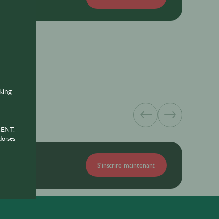
try
nking
MENT.
dorses
S'inscrire maintenant