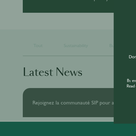
Tout
Sustainability
Business
Don'
Latest News
By e
Read 
Rejoignez la communauté SIP pour accéder à to