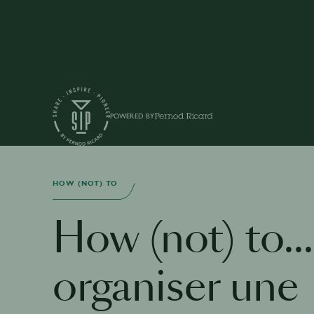
POWERED BY
HOW (NOT) TO
How (not) to...
organiser une