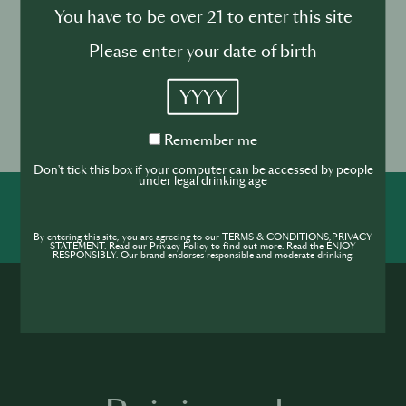
You have to be over 21 to enter this site
Please enter your date of birth
Rejoignez la communauté SIP pour accéder
à toutes les fonctions !
YYYY
S'inscrire maintenant
Remember
Remember me
me
Don't tick this box if your computer can be accessed by people
under legal drinking age
SHARE
By entering this site, you are agreeing to our TERMS & CONDITIONS,PRIVACY
STATEMENT. Read our Privacy Policy to find out more. Read the ENJOY
RESPONSIBLY. Our brand endorses responsible and moderate drinking.