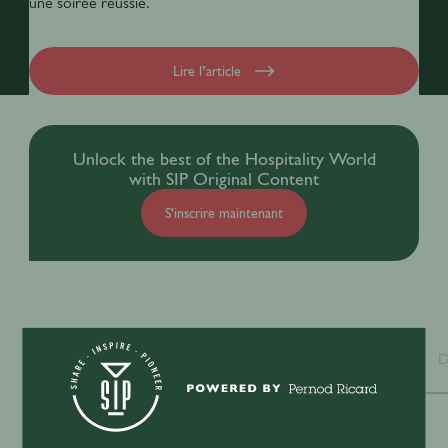
une soirée réussie.
Lire l’article
Unlock the best of the Hospitality World
with SIP Original Content
S'inscrire maintenant
Tout
Sustainability
Business
D
Latest news