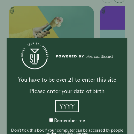
GUEST SHIFT
GUEST SHIFT
Pourquoi les soirées trivia
L'application
peuvent améliorer les affaires
bars de Hong 
You have to be over 21 to enter this site
History Shot
Please enter your date of birth
YYYY
Remember
Remember me
me
Don't tick this box if your computer can be accessed by people