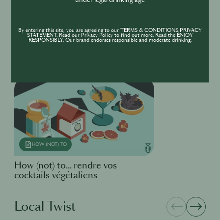
under legal drinking age
HISTORY SHOT
5 Féministes aux cocktails
célèbres
By entering this site, you are agreeing to our TERMS & CONDITIONS,PRIVACY
STATEMENT. Read our Privacy Policy to find out more. Read the ENJOY
RESPONSIBLY. Our brand endorses responsible and moderate drinking.
How (not) to
HOW (NOT) TO
How (not) to... rendre vos
cocktails végétaliens
Local Twist