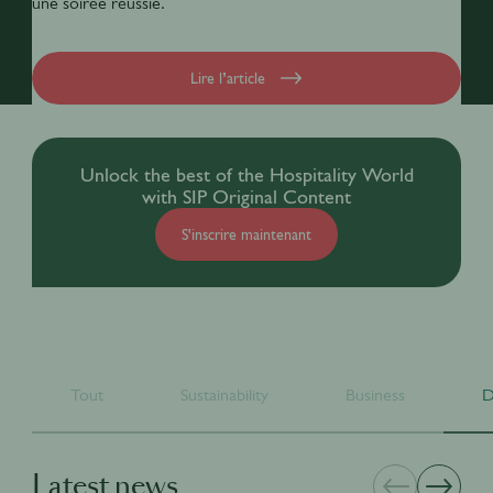
une soirée réussie.
Lire l’article
Unlock the best of the Hospitality World
with SIP Original Content
S'inscrire maintenant
Tout
Sustainability
Business
D
Latest news