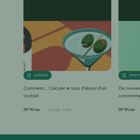
BUSINESS
MINDF
Comment... Calculer le taux d'alcool d'un
De nouveau
cocktail
consommat
SIP Writer
21st Jun
·
4 min
SIP Writer