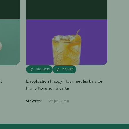
BUSINESS
DRINKS
nt
L'application Happy Hour met les bars de
Hong Kong sur la carte
SIP Writer
7th Jun
·
2 min