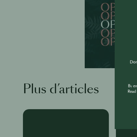
Don'
Plus d’articles
By e
Read 