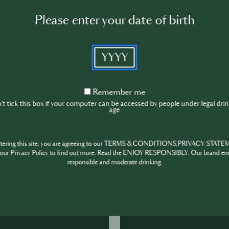
HAHA, OH NON ! DES
LIEUX DE TRAVAIL
Please enter your date of birth
Soyez témoin des éche
YYYY
et des faux pas effraya
tous les jours de gagne
série met en avant la f
Remember
Remember me
"moments d'apprentissa
me
t tick this box if your computer can be accessed by people under legal dri
age
ntering this site, you are agreeing to our TERMS & CONDITIONS,PRIVACY STATE
our Privacy Policy to find out more. Read the ENJOY RESPONSIBLY. Our brand en
responsible and moderate drinking.