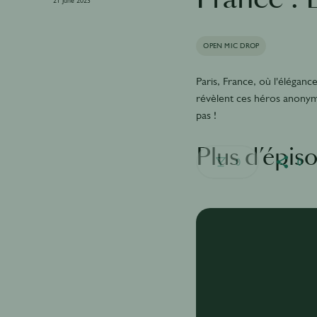
21 June 2023
OPEN MIC DROP
Paris, France, où l'éléganc
révèlent ces héros anonyme
pas !
Plus d’épis
0
0