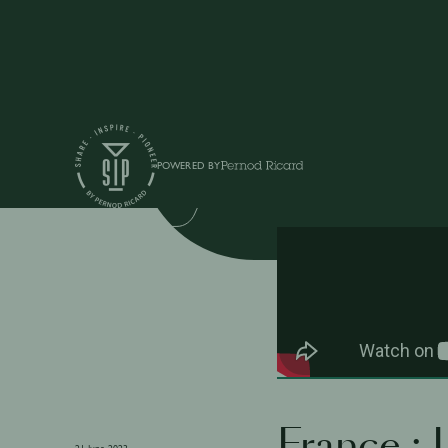
Vidéos
POWERED BY
OPEN MIC DROP
France : 