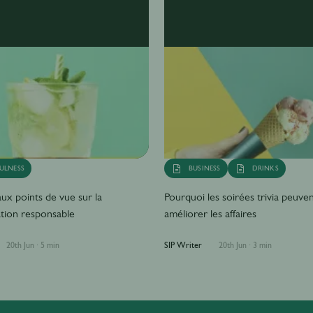
ULNESS
BUSINESS
DRINKS
x points de vue sur la
Pourquoi les soirées trivia peuve
ion responsable
améliorer les affaires
20th Jun
·
5 min
SIP Writer
20th Jun
·
3 min