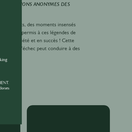
 CONFESSIONS ANONYMES DES
cs amusants, des moments insensés
nts qui ont permis à ces légendes de
r en notoriété et en succès ! Cette
açon dont l'échec peut conduire à des
ge".
nking
MENT.
dorses