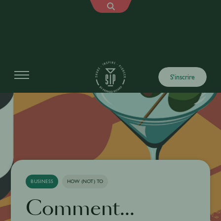
S'inscrire
BUSINESS
HOW (NOT) TO
Comment...