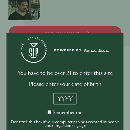
Discover more content
You have to be over 21 to enter this site
Please enter your date of birth
Become a
Member of the
YYYY
SIP Community
Remember
Remember me
me
Join the Community
Don't tick this box if your computer can be accessed by people
under legal drinking age