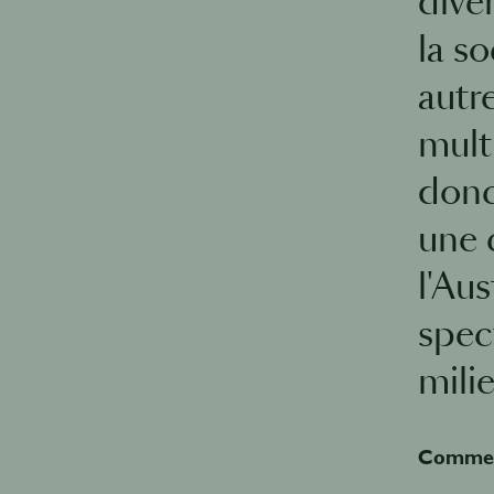
dive
la s
autr
mult
donc
une 
l'Au
spect
mili
Comment