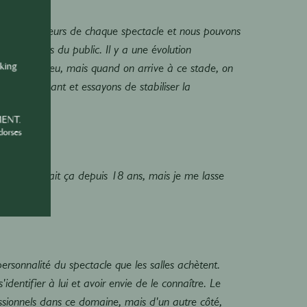
de spectateurs de chaque spectacle et nous pouvons
est le pouls du public. Il y a une évolution
de chaque lieu, mais quand on arrive à ce stade, on
nking
ion juste avant et essayons de stabiliser la
MENT.
dorses
aire." On fait ça depuis 18 ans, mais je me lasse
ersonnalité du spectacle que les salles achètent.
'identifier à lui et avoir envie de le connaître. Le
essionnels dans ce domaine, mais d'un autre côté,