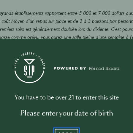
grands établissements rapportent entre 5 000 et 7 000 dollars aus
e coût moyen d'un repas sur place et de 2 à 3 boissons par personn
premiers soirs est généralement doublée lors du dixième. C'est pour
 passe comme prévu, vous aurez une salle pleine d'une semaine à l
aux sociaux sont-ils importants pour le succès d'une s
tatons que beaucoup de bars, surtout les petits, ont des réseaux
en amont de la soirée, il faut poster des messages trois ou quatre 
ces dans laquelle les bars peuvent puiser, et nous utilisons Activ
dès lors que les établissements nous rejoignent, ils bénéficient d
You have to be over 21 to enter this site
nes. Nous ne le faisons pas à leur place mais leur apprenons à le f
lité est de créer une marque avec laquelle les gens veulent interagir 
Please enter your date of birth
prier cette marque."
 savez-vous ce qui fonctionne ?
YYYY