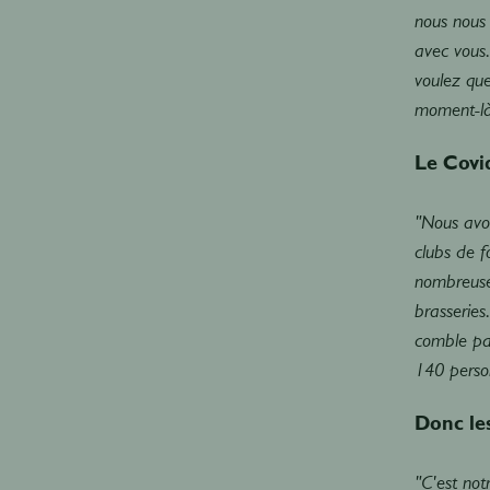
nous nous
avec vous.
voulez que
moment-là 
Le Covid
"Nous avon
clubs de f
nombreuses
brasseries
comble pa
140 person
Donc le
"C'est not