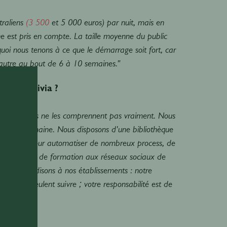
traliens
(3 500
et 5 000 euros) par nuit, mais en
e est pris en compte. La taille moyenne du public
quoi nous tenons à ce que le démarrage soit fort, car
'autre au bout de 6 à 10 semaines."
oirée trivia ?
 sociaux mais ne les comprennent pas vraiment. Nous
fois par semaine. Nous disposons d'une bibliothèque
e Campaign pour automatiser de nombreux process, de
'un programme de formation aux réseaux sociaux de
aire. Nous disons à nos établissements : notre
et qu'ils veulent suivre ; votre responsabilité est de