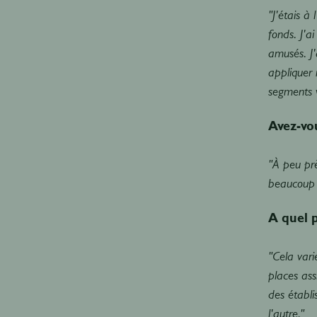
"J'étais à
fonds. J'
amusés. J'
appliquer 
segments 
Avez-vou
"À peu prè
beaucoup p
A quel 
"Cela vari
places ass
des établi
l'autre."