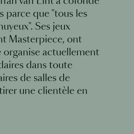
effan van Lint a cofondé
s parce que "tous les
nuyeux". Ses jeux
nt Masterpiece, ont
se organise actuellement
aires dans toute
ires de salles de
tirer une clientèle en