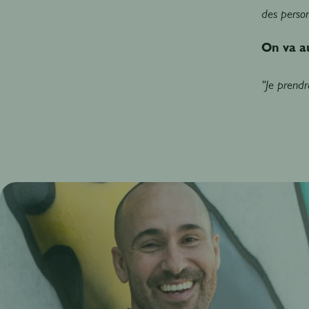
des person
On va au
"Je prendr