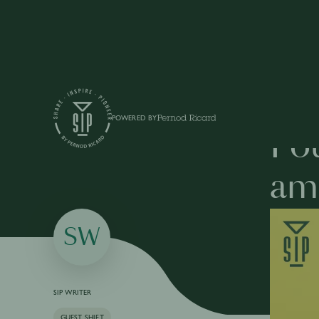
Articles
POWERED BY
Pou
amé
SW
SIP WRITER
GUEST SHIFT