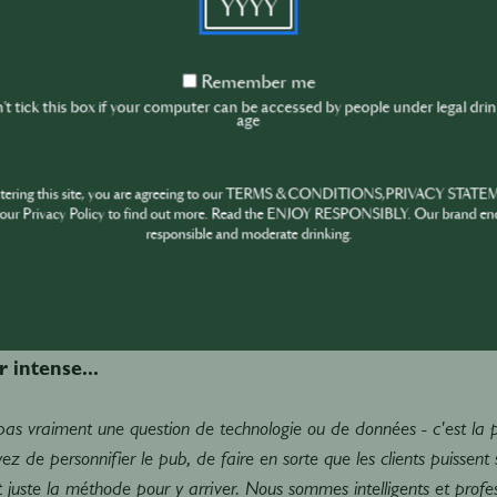
posons d'un grand nombre de données. Nous recueillons le nombre 
es données au niveau du lieu, de la ville ou de l'État pour voir quel 
Remember
Remember me
me
 et il faut environ 10 à 15 semaines pour connaître les tendances 
t tick this box if your computer can be accessed by people under legal dri
age
: "Hé, vous allez avoir un ralentissement ici. Alors lançons la promot
"
ntering this site, you are agreeing to our TERMS & CONDITIONS,PRIVACY STATE
our Privacy Policy to find out more. Read the ENJOY RESPONSIBLY. Our brand en
n faisait-il partie du plan initial ?
responsible and moderate drinking.
. Au départ, je me disais : "On va se pointer avec un micro et le f
, alors j'ai commencé à approfondir le sujet."
r intense...
pas vraiment une question de technologie ou de données - c'est la p
ez de personnifier le pub, de faire en sorte que les clients puissent s
st juste la méthode pour y arriver. Nous sommes intelligents et prof