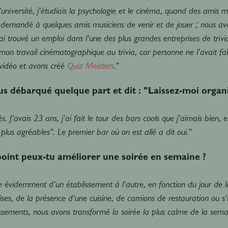
 l'université, j'étudiais la psychologie et le cinéma, quand des amis
ai demandé à quelques amis musiciens de venir et de jouer ; nous 
ai trouvé un emploi dans l'une des plus grandes entreprises de trivia o
mon travail cinématographique au trivia, car personne ne l'avait f
vidéo et avons créé
Quiz Meisters
."
s débarqué quelque part et dit : "Laissez-moi organi
s. J'avais 23 ans, j'ai fait le tour des bars cools que j'aimais bien
lus agréables". Le premier bar où on est allé a dit oui."
point peux-tu améliorer une soirée en semaine ?
e évidemment d'un établissement à l'autre, en fonction du jour de l
ises, de la présence d'une cuisine, de camions de restauration ou s'il
ssements, nous avons transformé la soirée la plus calme de la sema