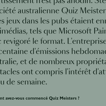
rtissement n'est pas anodin. St
ociété australienne Quiz Meister
es jeux dans les pubs étaient en
imédias, tels que Microsoft Pai
 revigoré le format. L'entrepri
centaine d'émissions hebdomad
stralie, et de nombreux propriéta
acles ont compris l'intérêt d'at
eu de semaine.
 avez-vous commencé Quiz Meisters ?