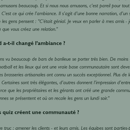
 amusons beaucoup. Et si nous nous amusons, c'est pareil pour tou
 C'est ce qui crée l'ambiance. Il s'agit d'une bonne narration, d'un 
 les gens pensent : "C'était génial. Je veux en parler à mes amis - 
que vous créez une relation."
 a-t-il changé l'ambiance ?
s vu beaucoup de bars de banlieue se porter très bien. De moins en
ootball et les lieux qui ont une vraie base communautaire sont deve
 brasseries artisanales ont connu un succès exceptionnel. Plus de l
. Certaines sont très élégantes, d'autres donnent l'impression d'entr
rce que les propriétaires et les gérants ont créé une grande comm
nes se présentent et où on recale les gens un lundi soir."
s quiz créent une communauté ?
re truc : amener les clients - et leurs amis. Les équipes sont parti