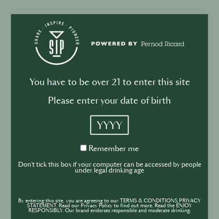
DRINKS
5 Féministes aux cocktails célèbres
You have to be over 21 to enter this site
Please enter your date of birth
YYYY
DRINKS
Remember
How (not) to... rendre vos cocktails
Remember me
me
végétaliens
Don't tick this box if your computer can be accessed by people
under legal drinking age
By entering this site, you are agreeing to our TERMS & CONDITIONS,PRIVACY
STATEMENT. Read our Privacy Policy to find out more. Read the ENJOY
RESPONSIBLY. Our brand endorses responsible and moderate drinking.