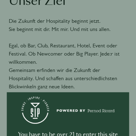
Unser Ziel
Die Zukunft der Hospitality beginnt jetzt.
Sie beginnt mit dir. Mit mir. Und mit uns allen.
Egal, ob Bar, Club, Restaurant, Hotel, Event oder
Festival. Ob Newcomer oder Big Player. Jede:r ist
willkommen.
Gemeinsam erfinden wir die Zukunft der
Hospitality. Und schaffen aus unterschiedlichsten
Blickwinkeln ganz neue Ideen.
Also sag uns, was du tust, wer du bist und was du
liebst – und werde Teil von SIP. Denn jede Erfahrung
zählt und jede Idee ist ein Schritt in unsere
gemeinsam Zukunft der Hospitality.
You have to be over 21 to enter this site