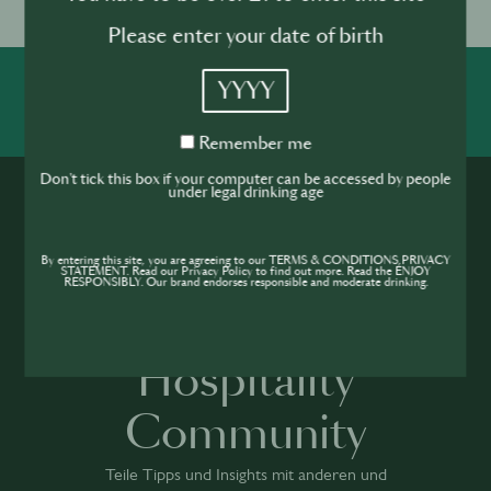
Please enter your date of birth
YYYY
SHARE
INSPIRE
PIONEER
Remember
Remember me
me
Don't tick this box if your computer can be accessed by people
under legal drinking age
By entering this site, you are agreeing to our TERMS & CONDITIONS,PRIVACY
STATEMENT. Read our Privacy Policy to find out more. Read the ENJOY
RESPONSIBLY. Our brand endorses responsible and moderate drinking.
Werde Teil der
Hospitality
Community
Teile Tipps und Insights mit anderen und