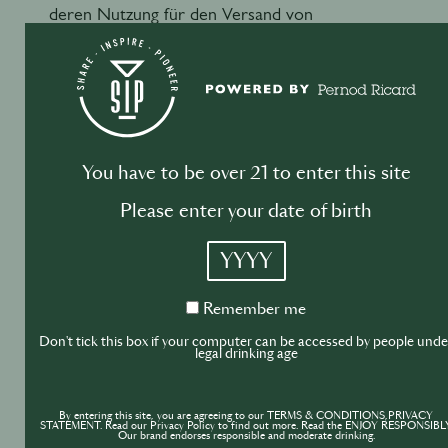
deren Nutzung für den Versand von
Marketinginformationen an alle oder einen Teil
der Unternehmen der Pernod Ricard Gruppe (ggf.
mit einer Angabe der entsprechenden
Unternehmen).
You have to be over 21 to enter this site
Please enter your date of birth
YYYY
Mit Drittparteien
Remember
Remember me
me
Don't tick this box if your computer can be accessed by people unde
legal drinking age
​Wir können Ihre personenbezogenen Daten
auch an Dritte weitergeben, jedoch nur unter
By entering this site, you are agreeing to our TERMS & CONDITIONS,PRIVACY
STATEMENT. Read our Privacy Policy to find out more. Read the ENJOY RESPONSIBLY
den folgenden Bedingungen:
Our brand endorses responsible and moderate drinking.