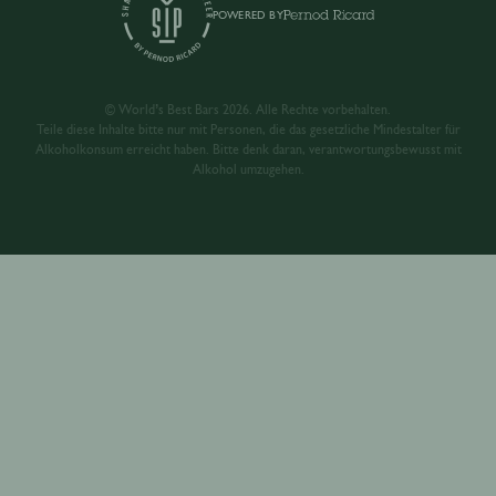
POWERED BY
© World’s Best Bars 2026. Alle Rechte vorbehalten.
Teile diese Inhalte bitte nur mit Personen, die das gesetzliche Mindestalter für
Alkoholkonsum erreicht haben. Bitte denk daran, verantwortungsbewusst mit
Alkohol umzugehen.