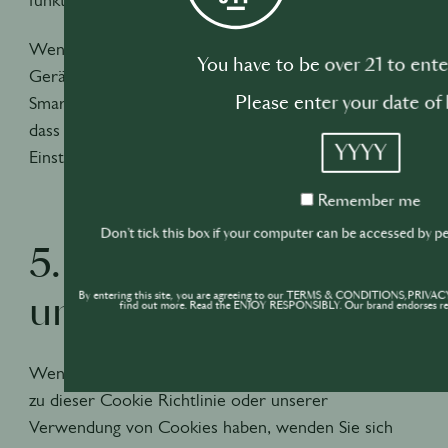
Wenn Sie unsere Website mit verschiedenen
You have to be over 21 to enter
Geräten aufrufen (z. B. mit Ihrem Computer,
Smartphone, Tablet usw.), müssen Sie sicherstellen,
Please enter your date of 
dass jeder Browser auf jedem Gerät an Ihre Cookie-
YYYY
Einstellungen angepasst ist.
Remember
Remember me
me
Don't tick this box if your computer can be accessed by pe
5. Wie können Sie
By entering this site, you are agreeing to our TERMS & CONDITIONS,PRIVAC
uns kontaktieren?
find out more. Read the ENJOY RESPONSIBLY. Our brand endorses res
Wenn Sie Fragen, Beschwerden oder Kommentare
zu dieser Cookie Richtlinie oder unserer
Verwendung von Cookies haben, wenden Sie sich