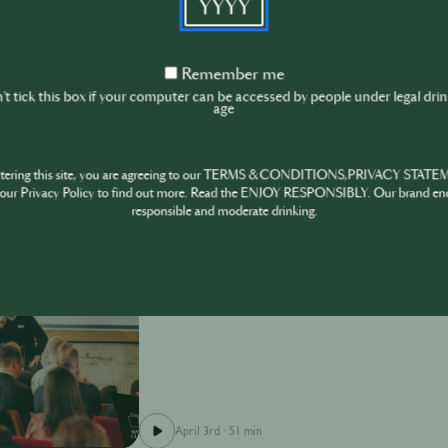
SIP Masterclass | #heiterweiter: Womit wir un
Remember
dem Maschinenraum einer Bar mit Jörg Meyer
Remember me
me
t tick this box if your computer can be accessed by people under legal dri
age
ntering this site, you are agreeing to our TERMS & CONDITIONS,PRIVACY STATE
Wie führst du erfolgreich durch Wandel und Uns
our Privacy Policy to find out more. Read the ENJOY RESPONSIBLY. Our brand en
wirtschaftlich, personell, emotional. In dieser M
responsible and moderate drinking.
Umsatzdenken nicht mehr ausreicht und was mod
du dein Team stärkst, klare Strukturen schaffst 
Zeiten navigierst. Ein ehrlicher Reality-Check fü
Gestalter*innen ihrer Zukunft sein wollen.
April 3rd
·
51 min