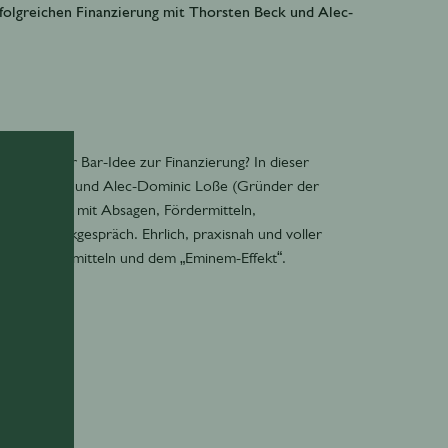
rfolgreichen Finanzierung mit Thorsten Beck und Alec-
n von der Bar-Idee zur Finanzierung? In dieser
ungsberater) und Alec-Dominic Loße (Gründer der
tät wurde – mit Absagen, Fördermitteln,
eten Bankgespräch. Ehrlich, praxisnah und voller
lling, Fördermitteln und dem „Eminem-Effekt“.