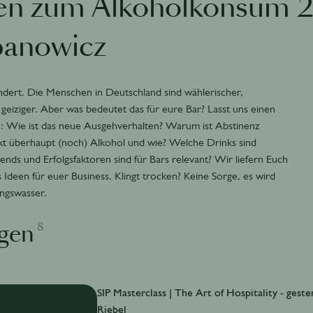
en zum Alkoholkonsum 
banowicz
dert. Die Menschen in Deutschland sind wählerischer,
geiziger. Aber was bedeutet das für eure Bar? Lasst uns einen
en: Wie ist das neue Ausgehverhalten? Warum ist Abstinenz
kt überhaupt (noch) Alkohol und wie? Welche Drinks sind
nds und Erfolgsfaktoren sind für Bars relevant? Wir liefern Euch
us Ideen für euer Business. Klingt trocken? Keine Sorge, es wird
tungswasser.
8
lgen
SIP Masterclass | The Art of Hospitality - ge
Riebel