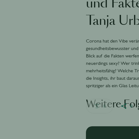
und Fakt
Tanja Ur
Corona hat den Vibe verän
gesundheitsbewusster und 
Blick auf die Fakten werf
neuerdings sexy? Wer trin
mehrheitsfähig? Welche Tre
die Insights, ihr baut dara
spritziger als ein Glas Lei
Weitere Fo
0
0