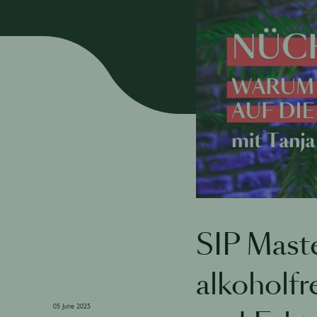
SIP Mast
alkoholfr
05 June 2025