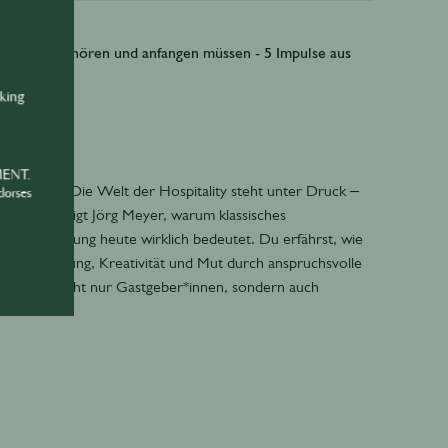
bedingt aufhören und anfangen müssen - 5 Impulse aus
nking
MENT.
icherheit? Die Welt der Hospitality steht unter Druck –
dorses
asterclass zeigt Jörg Meyer, warum klassisches
erne Führung heute wirklich bedeutet. Du erfährst, wie
und mit Haltung, Kreativität und Mut durch anspruchsvolle
r alle, die nicht nur Gastgeber*innen, sondern auch