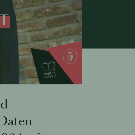
nd
 Daten