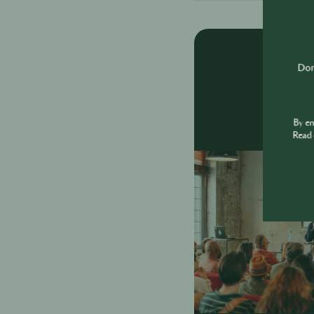
Don'
By e
Read 