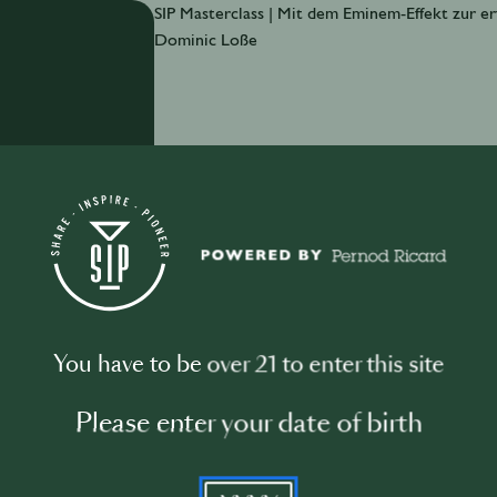
SIP Masterclass | Mit dem Eminem-Effekt zur e
Dominic Loße
Barträume finanzieren – aber wie? Wie kommt ma
Masterclass erzählen Thorsten Beck (Finanzier
„Roaring 20s“-Bar), wie aus einem Konzept Reali
Durchhaltevermögen und einem perfekt vorbereit
Insights: So überzeugst du Banken – mit Storyte
You have to be over 21 to enter this site
Please enter your date of birth
April 4th
·
45 min
YYYY