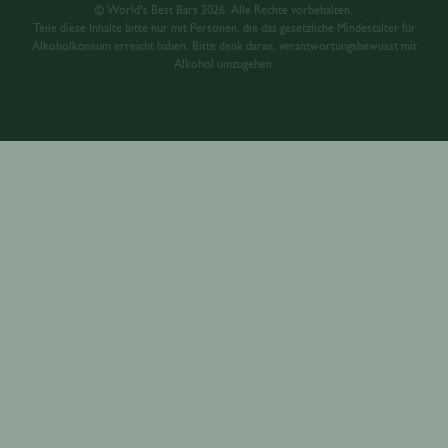
© World’s Best Bars 2026. Alle Rechte vorbehalten.
Teile diese Inhalte bitte nur mit Personen, die das gesetzliche Mindestalter für
Alkoholkonsum erreicht haben. Bitte denk daran, verantwortungsbewusst mit
Alkohol umzugehen.