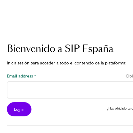
Preguntas frecuentes
Lee las preguntas frecuentes
Bienvenido a SIP España
Inicia sesión para acceder a todo el contenido de la plataforma:​
Sigue a SIP
Email address *
Obl
Supernova en
@sip_global y
etiquétanos con
¿Has olvidado tu 
Log in
#SIPSupernova