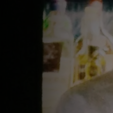
lla: Código 1530, KI NO BI, Altos, Havana
concepto de la Arquitectura Sensorial,
ida sea excelente y una experiencia
o más que su sabor; se trata de cómo se
.
¿Listo para unirte a SIP Supernova?