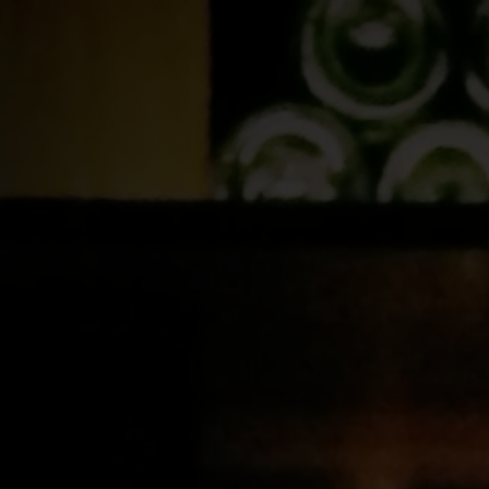
Events
SIP Supernova
Tutoriales
bal