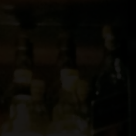
Descubre el progra
El concurso
¿Cómo participar?
F
SIP Supernova 2026 
Sensorial