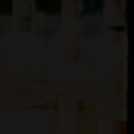
La edición de este año reúne a siete marcas estre
Club, Absolut, Jameson y Monkey 47, y explora el 
centrándose en Lo que realmente hace que una beb
memorable. Porque disfrutar de un cóctel es much
ve, se siente, suena y las emociones que transmite