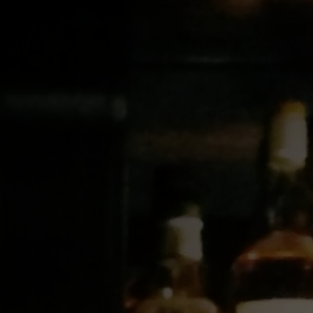
ma
echas Clave
Mentores globales
Premios
- Arquitectura