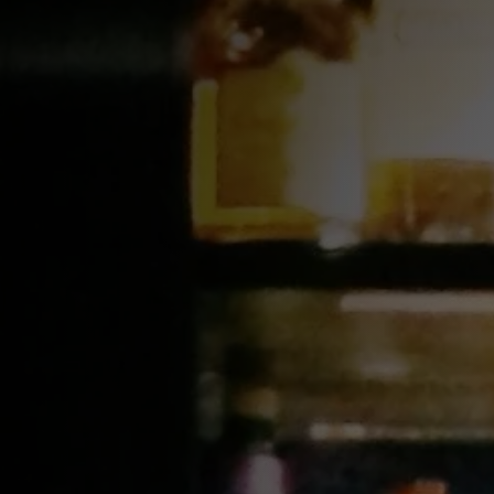
rápidamente en un escenario global para
 misión de SIP,
Share, Inspire, Pioneer -
 une a la hostelería conectando, ensalzando
eles: reconoce todo el espectro de
 oportunidades de crecimiento en cada
novador centrado en apoyar a la próxima
telería con un máximo de 6 años de
yar a los bármanes antes, durante y
cipante herramientas y experiencias
r su futuro en la industria.