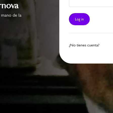
rnova
 mano de la
Log in
¿No tienes cuenta?
TH KOREA
SOUTH KOREA
gwoo Park
Alain Kim C
er 2025
Winner 2025