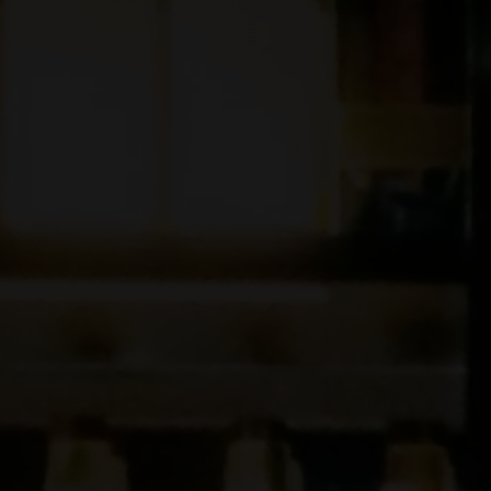
Lanzada en 2022, SIP Supernova se ha convertido 
talentos emergentes de la hostelería. Basada en la
Compartir, Inspirar, Ser Pioneros - la competición
y celebrando a profesionales de todo el mundo.
SIP Supernova es más que una competición de cóct
habilidades en hostelería, ofreciendo formación y
etapa.
En 2026, SIP Supernova regresa con un enfoque in
generación de leyendas de la industria.
Dirigida exclusivamente a profesionales de la hos
experiencia, SIP Supernova está diseñada para apo
después de la competición, brindando a cada parti
educativas para ayudarles a crecer, conectar y forja