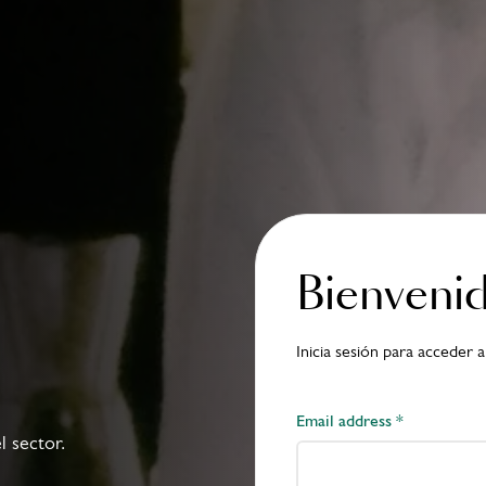
¡Inscríbete ya!
res del año pasado
Bienveni
Inicia sesión para acceder a
Email address *
 sector.​