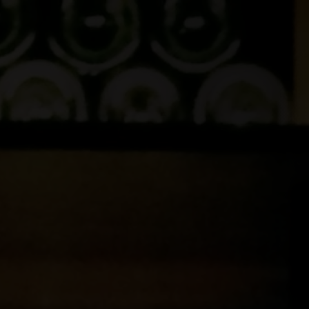
España
POWERED BY
Bienvenido a
SIP Supernova
Forma parte de la Competición Glo
del Portfolio de Pernod Ricard
Entra ahora