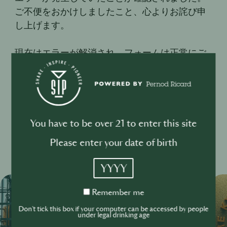
ご不便をおかけしましたこと、心よりお詫び申
し上げます。
現在はエラーが解消され、フォームは正常にご
利用いただけます。
お問い合わせフォームはこちらです。
You have to be over 21 to enter this site
レポートのご提出はこちら
Please enter your date of birth
YYYY
Remember
Remember me
me
Don't tick this box if your computer can be accessed by people
under legal drinking age