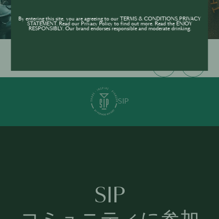
By entering this site, you are agreeing to our TERMS & CONDITIONS,PRIVACY
STATEMENT. Read our Privacy Policy to find out more. Read the ENJOY
RESPONSIBLY. Our brand endorses responsible and moderate drinking.
SIP
SIP