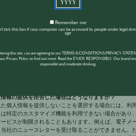
にあるクッキーを通じて利用者を特定することができま
ん共有されると、当該データは、当該ソーシャルメディ
Remember
者を見つけ出し、かつ、(i)利用者が該当ソーシャルメ
Remember me
me
t tick this box if your computer can be accessed by people under legal dri
関する広告を表示するために、あるいは、(ii)該当す
age
用者の居住地、年齢、性別、言語、社会人口統計学的特徴
興味を持つ可能性のある類似の人物を特定するために、
ntering this site, you are agreeing to our TERMS & CONDITIONS,PRIVACY STATE
将来のキャンペーンをよりよいものにできるようにする
our Privacy Policy to find out more. Read the ENJOY RESPONSIBLY. Our brand en
、コンバージョン率、オーディエンスプロフィール等）
responsible and moderate drinking.
合も、関連ソーシャルメディアが有する利用者に関する
のプロフィールまたはその行動に関する個人情報を収集
人情報の提供を拒否した場合はどうなりますか？
れた個人情報を提供しないことを選択する場合には、利
たは特定のカスタマイズ機能を利用できない場合があり
サービスが制限されることもあります。例えば、電子メ
、当社のニュースレターを受け取ることができません。