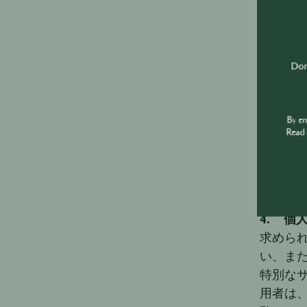
イト上
いった
当該利用
Don'
ービスに
ル（利
広告に
By e
当社が
Read 
ック率
なる場
利用者
4. 個
求めら
い、ま
特別な
用者は