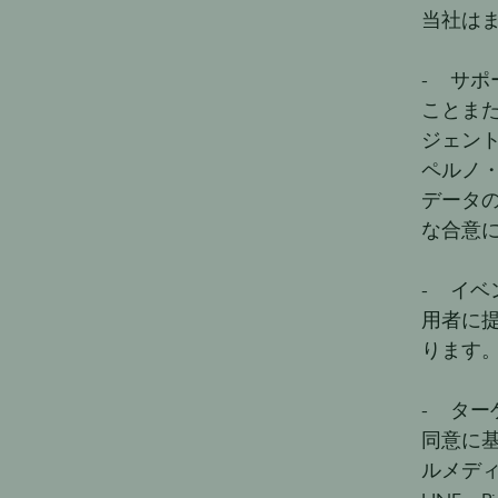
当社は
- サ
ことま
ジェン
ペルノ
データ
な合意
- イ
用者に
ります
- タ
同意に
ルメディ