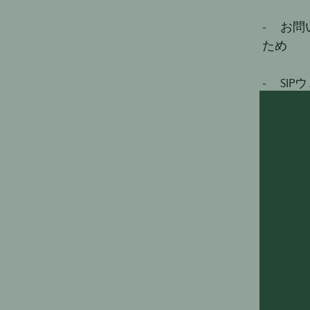
- お
ため
- SI
た興味
- ウ
め
- 利
うため
当社は
のサー
ます。
た）デ
ルメデ