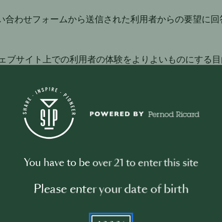
問い合わせフォームから送信された利用者からの要望に回
Pウェブサイト上での利用者の体験をよりよいものにする
の対象に当社のコンテンツを合わせるため
ェブサイトの利用およびコンテンツをよりよいものにする
用者にマーケティング目的の連絡をし、広告の効果を測定
You have to be over 21 to enter this site
、利用者が登録しているソーシャルメディア上で、ペルノ
ビスおよび製品に関するターゲティング広告を表示する
Please enter your date of birth
当社は、本プライバシーポリシーへの利用者の同意に基
ータ（利用者の氏名、連絡先および生年月日）を、当社
ィア（下記第5項をご参照ください。）へ送信します。ソ
YYYY