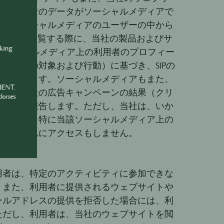
す。利用者のデータがソーシャルメディアで
アがソーシャルメディアのユーザーの中から
ディアを閲覧する際に、当社の製品およびサ
nking
るソーシャルメディア上の利用者のプロフィー
、興味の対象および行動）に基づき、SIPの
利用されます。ソーシャルメディアもまた、
MENT.
ため、当社の広告キャンペーンの結果（クリ
dorses
を当社に報告します。ただし、当社は、いか
個人情報、特に当該ソーシャルメディア上の
せず、これにアクセスもしません。
用者は、特定のアクティビティに参加できな
、また、利用者に提供されるウェブサイトや
ールアドレスの提供を拒否した場合には、利
ただし、利用者は、当社のウェブサイトを閲