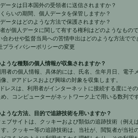
人データは日本国外の受領者に送信されますか？
れくらいの期間、個人データを保管しますか？
人データはどのような方法で保護されますか？
利用者が個人データに関して有する権利はどのようなもの
問い合わせや監督当局への苦情申出はどのような方法でで
当社プライバシーポリシーの変更
のような種類の個人情報が収集されますか？
利用者の個人情報、具体的には、氏名、生年月日、電子
像、IPアドレスおよび興味の対象を収集します。
Pアドレスは、利用者がインターネットに接続する度にそ
ため、コンピューターがネットワーク上で用いる数列で
のような方法、目的で追跡技術を用いますか？
ウェブサイトは、クッキーおよび類似の追跡技術（例えば
ます。クッキー等の追跡技術は、当社が、閲覧者が当社