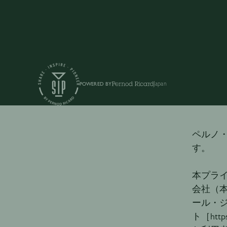
Japan
POWERED BY
Pr
ペルノ
す。
本プラ
会社（本
ール・
ト［htt