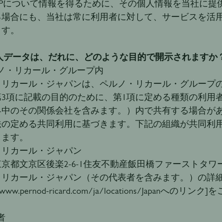
SIPについて情報を得るために、その個人情報を当社に
る場合にも、当社は常に利用者に対して、サービスを活
ます。
個人データは、だれに、どのような目的で開示されますか
ルノ・リカール・グループ内
・リカール・ジャパンは、ペルノ・リカール・グループ
第3項に記載の目的のために、第1項に定める種類の利用
界中のその関係会社を含みます。）内で共有する場合が
法の定める共同利用に基づきます。下記の組織が共同利
します。
・リカール・ジャパン
京都文京区後楽2-6-1住友不動産飯田橋ファーストタワー
・リカール・ジャパン（その代表者を含みます。）の詳
://www.pernod-ricard.com/ja/locations/Japanへ
者