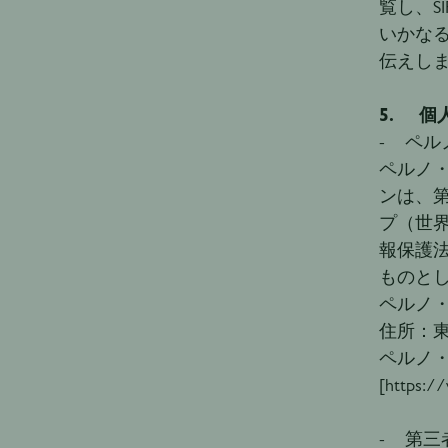
覧し、
いかな
伝えし
5. 
- ペ
ペルノ
ンは、
プ（世
報保護
ものと
ペルノ
住所：東
ペルノ
[https
- 第三