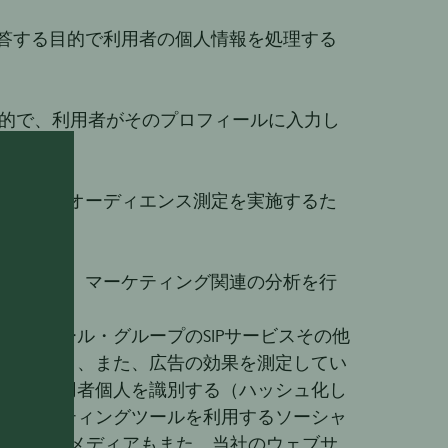
答する目的で利用者の個人情報を処理する
目的で、利用者がそのプロフィールに入力し
目的で、オーディエンス測定を実施するた
し、かつ、マーケティング関連の分析を行
・リカール・グループのSIPサービスその他
ことがあり、また、広告の効果を測定してい
づき、利用者個人を識別する（ハッシュ化し
がマーケティングツールを利用するソーシャ
ーシャルメディアもまた、当社のウェブサ