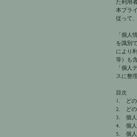
た利用
本プラ
従って
「個人
を識別
により
等）も
「個人
スに整
目次
1. ど
2. ど
3. 
4. 個
5. 個