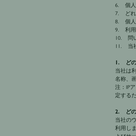
6. 個
7. ど
8. 個
9. 
10. 
11. 
1. ど
当社は
名称、画
注：I
定する
2. ど
当社の
利用し