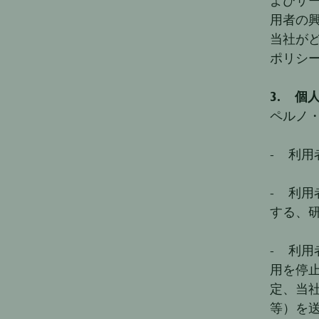
よびサ
用者の
当社が
ポリシーに記
3. 
ペルノ
- 利
- 利
する、
- 利
用を停
定、当
等）を