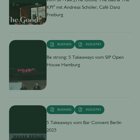
KPI“ mit Andreas Schöler, Café Danz
Freiburg
BUSINESS
INDUSTRY
Be strong: 5 Takeaways vom SIP Open
House Hamburg
BUSINESS
INDUSTRY
5 Takeaways vom Bar Convent Berlin
2025