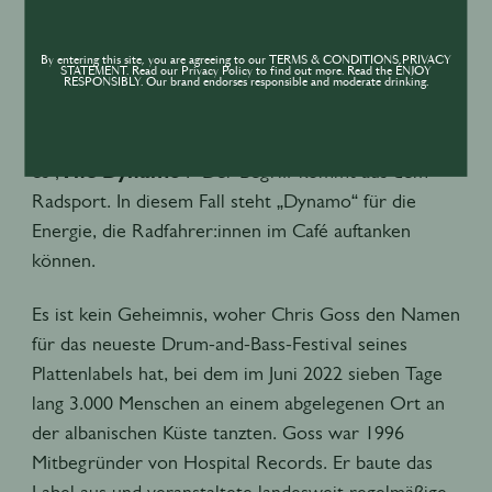
gehobenen Atmosphäre.
By entering this site, you are agreeing to our TERMS & CONDITIONS,PRIVACY
STATEMENT. Read our Privacy Policy to find out more. Read the ENJOY
Als Utber auf der Suche nach einem Namen für sein
RESPONSIBLY. Our brand endorses responsible and moderate drinking.
Fahrrad-Café war, sprach er mit einem Freund bei
einem Barbesuch darüber. Der sagte einfach: „Nenn
es ‚
The Dynamo
‘.“ Der Begriff kommt aus dem
Radsport. In diesem Fall steht „Dynamo“ für die
Energie, die Radfahrer:innen im Café auftanken
können.
Es ist kein Geheimnis, woher Chris Goss den Namen
für das neueste Drum-and-Bass-Festival seines
Plattenlabels hat, bei dem im Juni 2022 sieben Tage
lang 3.000 Menschen an einem abgelegenen Ort an
der albanischen Küste tanzten. Goss war 1996
Mitbegründer von Hospital Records. Er baute das
Label aus und veranstaltete landesweit regelmäßige