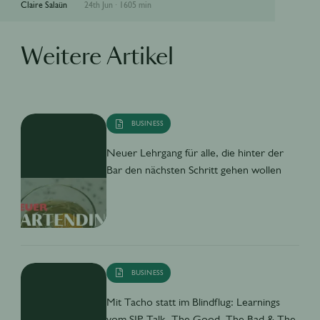
Claire Salaün
24th Jun
·
1605 min
Weitere Artikel
BUSINESS
Neuer Lehrgang für alle, die hinter der
Bar den nächsten Schritt gehen wollen
BUSINESS
Mit Tacho statt im Blindflug: Learnings
vom SIP-Talk „The Good, The Bad & The