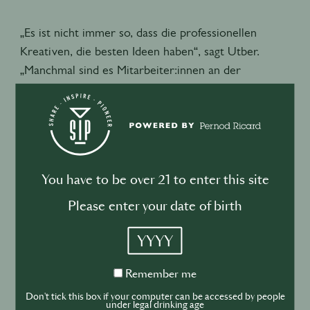
„Es ist nicht immer so, dass die professionellen
Kreativen, die besten Ideen haben“, sagt Utber.
„Manchmal sind es Mitarbeiter:innen an der
Rezeption oder die Kinder eines Teammitglieds.
Es
zahlt sich immer aus, offen und ohne Vorurteile
Ideen zu sammeln.“
Für
Decimo
im Londoner Standard fanden
wochenlang Workshops und Brainstormings statt,
You have to be over 21 to enter this site
bevor man sich auf einen Namen einigen konnte.
Please enter your date of birth
Eines Abends unterhielt sich Küchenchef Peter
Sanchez-Iglesias mit seinem Vater Paco darüber, wie
YYYY
man „zehn“ (die Etage, auf der sich das Restaurant
befindet) auf Spanisch ausdrücken kann. Paco schlug
Remember
Remember me
me
„Decimo“ vor. Und der Name passte perfekt zu der
Don't tick this box if your computer can be accessed by people
under legal drinking age
spanisch-mexikanisch inspirierten Karte und der