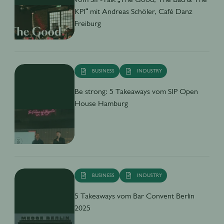
KPI“ mit Andreas Schöler, Café Danz
Freiburg
BUSINESS
INDUSTRY
Be strong: 5 Takeaways vom SIP Open
House Hamburg
BUSINESS
INDUSTRY
5 Takeaways vom Bar Convent Berlin
2025