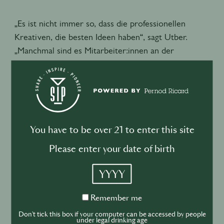
„Es ist nicht immer so, dass die professionellen
Kreativen, die besten Ideen haben“, sagt Utber.
„Manchmal sind es Mitarbeiter:innen an der
Rezeption oder die Kinder eines Teammitglieds.
Es
zahlt sich immer aus, offen und ohne Vorurteile
Ideen zu sammeln.“
Für
Decimo
im Londoner Standard fanden
wochenlang Workshops und Brainstormings statt,
You have to be over 21 to enter this site
bevor man sich auf einen Namen einigen konnte.
Please enter your date of birth
Eines Abends unterhielt sich Küchenchef Peter
Sanchez-Iglesias mit seinem Vater Paco darüber, wie
YYYY
man „zehn“ (die Etage, auf der sich das Restaurant
befindet) auf Spanisch ausdrücken kann. Paco schlug
Remember
Remember me
me
„Decimo“ vor. Und der Name passte perfekt zu der
Don't tick this box if your computer can be accessed by people
under legal drinking age
spanisch-mexikanisch inspirierten Karte und der