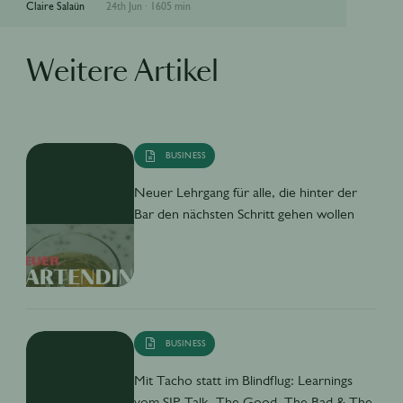
Claire Salaün
24th Jun
·
1605 min
Weitere Artikel
BUSINESS
Neuer Lehrgang für alle, die hinter der
Bar den nächsten Schritt gehen wollen
BUSINESS
Mit Tacho statt im Blindflug: Learnings
vom SIP-Talk „The Good, The Bad & The