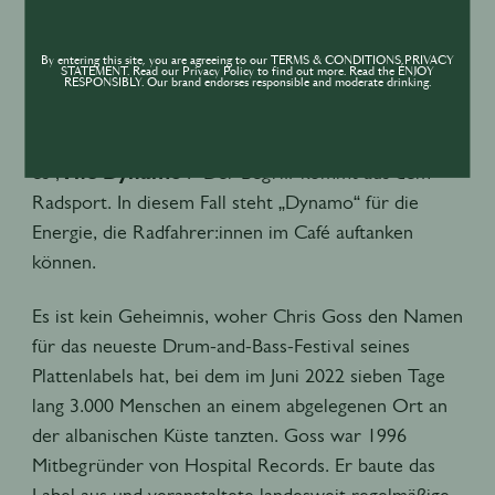
gehobenen Atmosphäre.
By entering this site, you are agreeing to our TERMS & CONDITIONS,PRIVACY
STATEMENT. Read our Privacy Policy to find out more. Read the ENJOY
Als Utber auf der Suche nach einem Namen für sein
RESPONSIBLY. Our brand endorses responsible and moderate drinking.
Fahrrad-Café war, sprach er mit einem Freund bei
einem Barbesuch darüber. Der sagte einfach: „Nenn
es ‚
The Dynamo
‘.“ Der Begriff kommt aus dem
Radsport. In diesem Fall steht „Dynamo“ für die
Energie, die Radfahrer:innen im Café auftanken
können.
Es ist kein Geheimnis, woher Chris Goss den Namen
für das neueste Drum-and-Bass-Festival seines
Plattenlabels hat, bei dem im Juni 2022 sieben Tage
lang 3.000 Menschen an einem abgelegenen Ort an
der albanischen Küste tanzten. Goss war 1996
Mitbegründer von Hospital Records. Er baute das
Label aus und veranstaltete landesweit regelmäßige