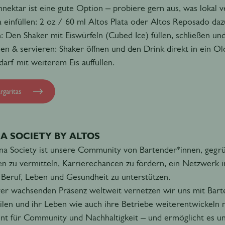
nektar ist eine gute Option – probiere gern aus, was lokal ve
a einfüllen: 2 oz / 60 ml Altos Plata oder Altos Reposado da
: Den Shaker mit Eiswürfeln (Cubed Ice) füllen, schließen und
en & servieren: Shaker öffnen und den Drink direkt in ein Ol
darf mit weiterem Eis auffüllen.
rgaritas
A SOCIETY BY ALTOS
na Society ist unsere Community von Bartender*innen, gegr
en zu vermitteln, Karrierechancen zu fördern, ein Netzwerk
 Beruf, Leben und Gesundheit zu unterstützen.
rer wachsenden Präsenz weltweit vernetzen wir uns mit Bart
ilen und ihr Leben wie auch ihre Betriebe weiterentwickeln 
nt für Community und Nachhaltigkeit – und ermöglicht es uns