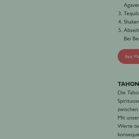
Agaven
Tequil
Shaken
Abseih
Bei Be
Best Ma
TAHON
Die Taho
Spirituos
zwischen
Mit unse
Werte te
konseque