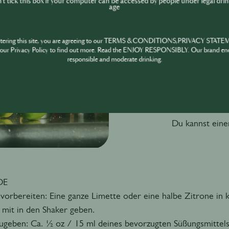
t tick this box if your computer can be accessed by people under legal dri
age
(1 Part) 1 o
Zitrone)
(½ Part) ½ o
ntering this site, you are agreeing to our TERMS & CONDITIONS,PRIVACY STATE
our Privacy Policy to find out more. Read the ENJOY RESPONSIBLY. Our brand en
(Agave/Zuc
responsible and moderate drinking.
Optional: Salzr
Ein Stück Zitr
eine Schale mi
Du kannst eine
DE
 vorbereiten: Eine ganze Limette oder eine halbe Zitrone in 
 mit in den Shaker geben.
ugeben: Ca. ½ oz / 15 ml deines bevorzugten Süßungsmittel