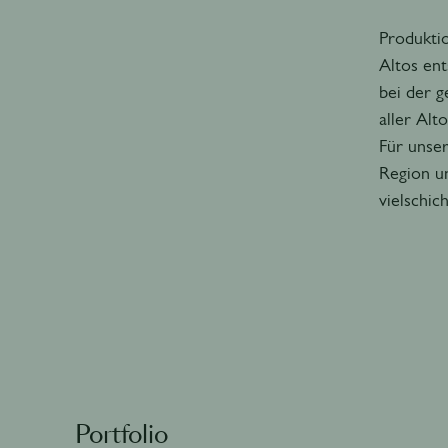
Produkti
Altos ent
bei der g
aller Alt
Für unser
Region un
vielschic
Portfolio