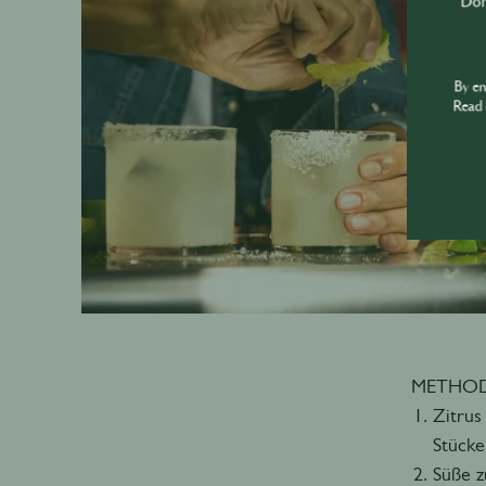
Don'
By e
Read 
METHO
Zitrus
Stücke
Süße z