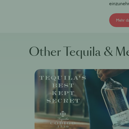
einzuneh
Mehr d
Other Tequila & M