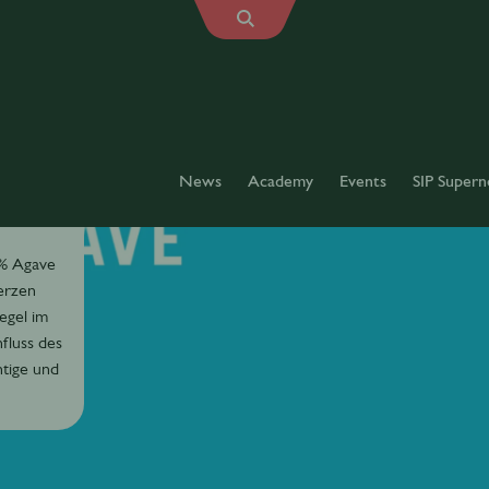
News
Academy
Events
SIP Supern
 % Agave
erzen
egel im
fluss des
htige und