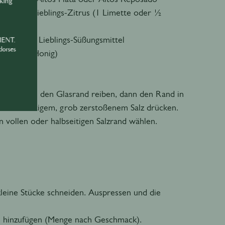
nking
z / 30 ml Lieblings-Zitrus (1 Limette oder ½
z / 15 ml Lieblings-Süßungsmittel
MENT.
dorses
kerrohr/Honig)
and
usfrucht um den Glasrand reiben, dann den Rand in
t hochwertigem, grob zerstoßenem Salz drücken.
n vollen oder halbseitigen Salzrand wählen.
kleine Stücke schneiden. Auspressen und die
s hinzufügen (Menge nach Geschmack).