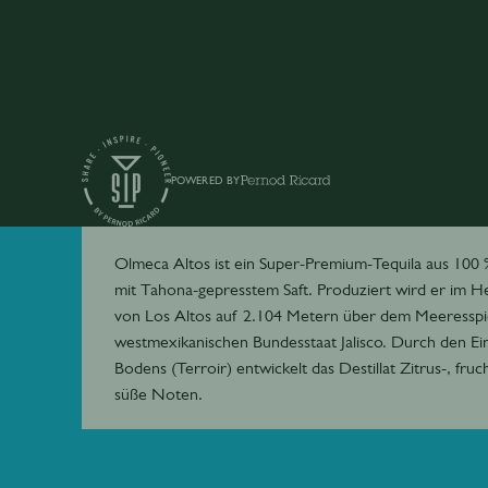
POWERED BY
Altos
Olmeca Altos ist ein Super-Premium-Tequila aus 100
mit Tahona-gepresstem Saft. Produziert wird er im H
von Los Altos auf 2.104 Metern über dem Meeresspi
westmexikanischen Bundesstaat Jalisco. Durch den Ein
Bodens (Terroir) entwickelt das Destillat Zitrus-, fruc
süße Noten.