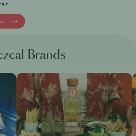
men.
azu
ezcal Brands