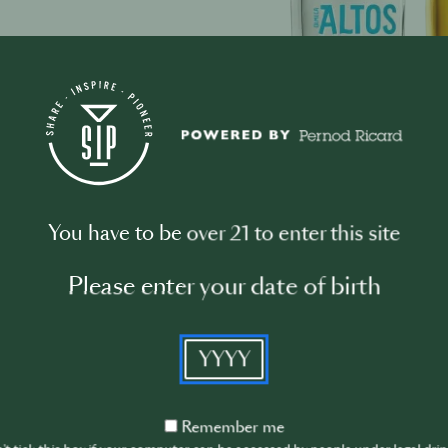
You have to be over 21 to enter this site
Please enter your date of birth
YYYY
Altos Marg
ZUTATEN
Remember
Remember me
me
(2 Parts) 2 