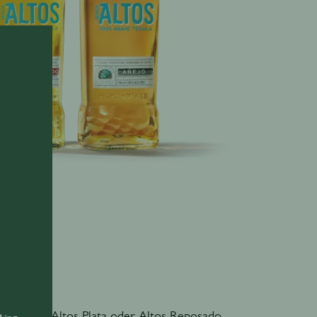
arita
oz / 60 ml Altos Plata oder Altos Reposado