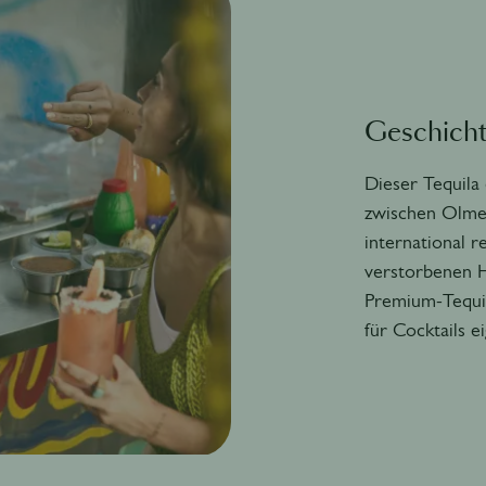
Geschich
Dieser Tequila
zwischen Olmec
international 
verstorbenen H
Premium-Tequil
für Cocktails e