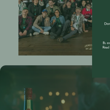
Don'
By e
Read 