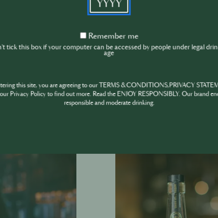
Themenspektrum 
vom Besten, was
Wenn du teiln
Remember
Remember me
me
den Wettbewerb
t tick this box if your computer can be accessed by people under legal dri
age
sichern.
Mehr erfahren
ntering this site, you are agreeing to our TERMS & CONDITIONS,PRIVACY STATE
our Privacy Policy to find out more. Read the ENJOY RESPONSIBLY. Our brand en
Jameson HOST
responsible and moderate drinking.