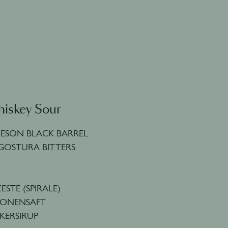
hiskey Sour
MESON BLACK BARREL
GOSTURA BITTERS
STE (SPIRALE)
RONENSAFT
KERSIRUP