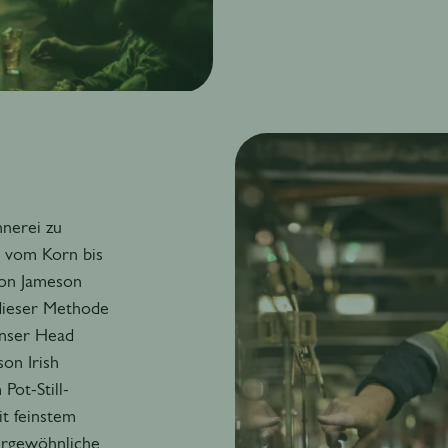
nnerei zu
s vom Korn bis
von Jameson
 dieser Methode
unser Head
on Irish
Pot-Still-
t feinstem
ßergewöhnliche