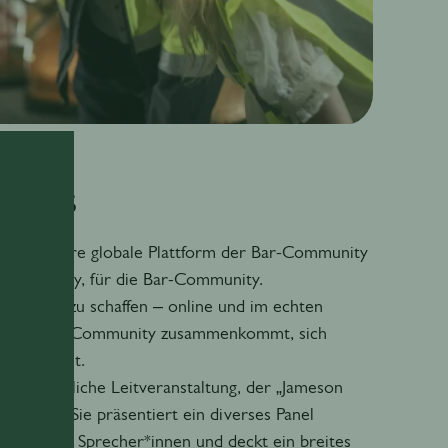
 HOSTS
 ist unsere globale Plattform der Bar-Community
-Community, für die Bar-Community.
nen Raum zu schaffen – online und im echten
em die Bar-Community zusammenkommt, sich
 und wächst.
nsere jährliche Leitveranstaltung, der „Jameson
ummit“. Sie präsentiert ein diverses Panel
pirierender Sprecher*innen und deckt ein breites