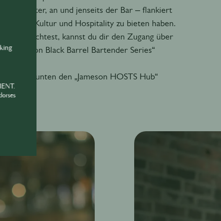
ab: hinter, an und jenseits der Bar – flankiert
 irische Kultur und Hospitality zu bieten haben.
ehmen möchtest, kannst du dir den Zugang über
 „Jameson Black Barrel Bartender Series“
nking
? Besuche unten den „Jameson HOSTS Hub“
MENT.
dorses
S