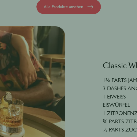
Alle Produkte ansehen
Classic W
1⅔ PARTS JA
3 DASHES AN
1 EIWEISS
EISWÜRFEL
1 ZITRONENZE
⅚ PARTS ZIT
½ PARTS ZUC