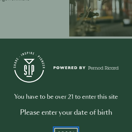
Jameson
Jameson HOSTS
– von der Bar
Unser Ziel: ei
You have to be over 21 to enter this site
Leben –, in d
vernetzt, lernt
Please enter your date of birth
Herzstück ist u
HOSTS Global S
ikonischer, ins
YYYY