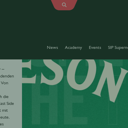
News
Academy
Events
SIP Supern
y –
ladenden
 Von
h die
st Side
 mit
heute.
es