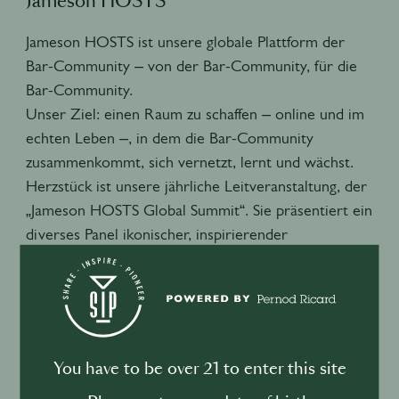
Jameson HOSTS
Jameson HOSTS ist unsere globale Plattform der
Bar-Community – von der Bar-Community, für die
Bar-Community.
Unser Ziel: einen Raum zu schaffen – online und im
echten Leben –, in dem die Bar-Community
zusammenkommt, sich vernetzt, lernt und wächst.
Herzstück ist unsere jährliche Leitveranstaltung, der
„Jameson HOSTS Global Summit“. Sie präsentiert ein
diverses Panel ikonischer, inspirierender
Sprecher*innen und deckt ein breites
Themenspektrum ab: hinter, an und jenseits der Bar
– flankiert vom Besten, was irische Kultur und
Hospitality zu bieten haben.
Wenn du teilnehmen möchtest, kannst du dir den
You have to be over 21 to enter this site
Zugang über den Wettbewerb „Jameson Black Barrel