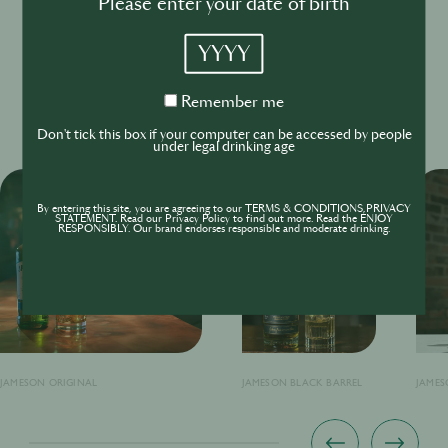
Bartender Series“ sichern.
Please enter your date of birth
Mehr erfahren? Besuche unten den „Jameson HOSTS
YYYY
Hub“
Remember
Remember me
Jameson HOSTS
me
Don't tick this box if your computer can be accessed by people
under legal drinking age
By entering this site, you are agreeing to our TERMS & CONDITIONS,PRIVACY
STATEMENT. Read our Privacy Policy to find out more. Read the ENJOY
RESPONSIBLY. Our brand endorses responsible and moderate drinking.
JAMESON ORIGINAL
JAMESON BLACK BARREL
JAMES