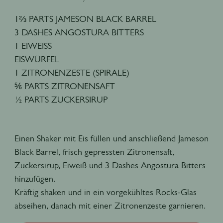
1⅔ PARTS JAMESON BLACK BARREL
3 DASHES ANGOSTURA BITTERS
1 EIWEISS
EISWÜRFEL
1 ZITRONENZESTE (SPIRALE)
⅚ PARTS ZITRONENSAFT
½ PARTS ZUCKERSIRUP
Einen Shaker mit Eis füllen und anschließend Jameson
Black Barrel, frisch gepressten Zitronensaft,
Zuckersirup, Eiweiß und 3 Dashes Angostura Bitters
hinzufügen.
Kräftig shaken und in ein vorgekühltes Rocks-Glas
abseihen, danach mit einer Zitronenzeste garnieren.