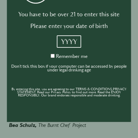
weltweit wie Danil Nevsky, der „Indie Bartender“. In
seinem „Cocktail Menu Manifesto“ zeigt er, warum
You have to be over 21 to enter this site
Barkarten ein strategisches Tool sind: Sie formen
das Gästeerlebnis, transportieren die Identität eines
Please enter your date of birth
Konzepts – und steigern den Umsatz. Was zeichnet
YYYY
eine starke Karte aus? Wann bleibt sie reine
Spielerei? Klare Ansagen, konkrete Beispiele und
Remember
Remember me
Best Practices aus Nevskys umfangreicher
me
Sammlung. Auch für Restaurants, Cafés und
Don't tick this box if your computer can be accessed by people
under legal drinking age
Co. spannend!
By entering this site, you are agreeing to our TERMS & CONDITIONS,PRIVACY
18.00 Uhr
STATEMENT. Read our Privacy Policy to find out more. Read the ENJOY
RESPONSIBLY. Our brand endorses responsible and moderate drinking.
📍
Warehouse
MISE EN PLACE 360°: Smart arbeiten, stark
performen mit Fuel, Flow & Focus
Bea Schulz,
The Burnt Chef Project